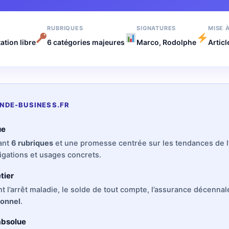
RUBRIQUES
SIGNATURES
MISE 
ation libre
6 catégories majeures
Marco, Rodolphe
Artic
ONDE-BUSINESS.FR
ue
vant
6 rubriques
et une promesse centrée sur les tendances de l’
igations et usages concrets.
tier
nt l’arrêt maladie, le solde de tout compte, l’assurance décennal
ionnel
.
 absolue