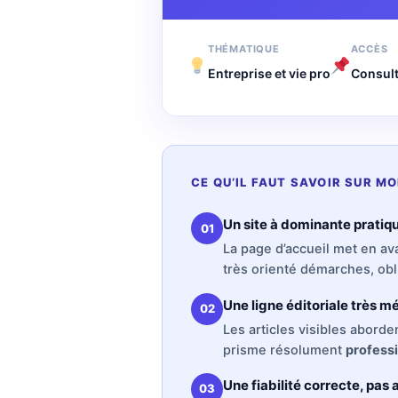
THÉMATIQUE
ACCÈS
Entreprise et vie pro
Consult
CE QU’IL FAUT SAVOIR SUR M
Un site à dominante pratiq
01
La page d’accueil met en a
très orienté démarches, obl
Une ligne éditoriale très mé
02
Les articles visibles aborde
prisme résolument
profess
Une fiabilité correcte, pas
03