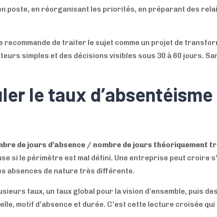
n poste, en réorganisant les priorités, en préparant des rela
je recommande de traiter le sujet comme un projet de transform
ateurs simples et des décisions visibles sous 30 à 60 jours. San
er le taux d’absentéisme
bre de jours d’absence / nombre de jours théoriquement tra
use si le périmètre est mal défini. Une entreprise peut croire
s absences de nature très différente.
usieurs taux, un taux global pour la vision d’ensemble, puis de
lle, motif d’absence et durée. C’est cette lecture croisée qu