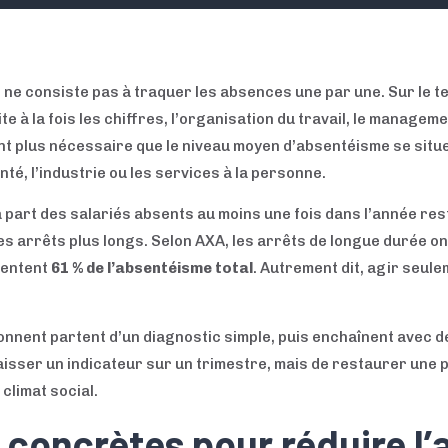
ne consiste pas à traquer les absences une par une. Sur le te
e à la fois les chiffres, l’organisation du travail, le manageme
ant plus nécessaire que le niveau moyen d’absentéisme se situ
nté, l’industrie ou les services à la personne.
a part des salariés absents au moins une fois dans l’année re
des arrêts plus longs. Selon AXA, les arrêts de longue durée 
sentent
61 % de l’absentéisme total
. Autrement dit, agir seul
tionnent partent d’un diagnostic simple, puis enchaînent avec d
 baisser un indicateur sur un trimestre, mais de restaurer un
climat social.
 concrètes pour réduire l