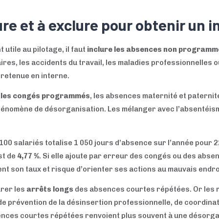
re et à exclure pour obtenir un i
utile au pilotage, il faut
inclure les absences non program
res, les accidents du travail, les maladies professionnelles
retenue en interne.
e les congés programmés
, les absences maternité et paternité
hénomène de désorganisation. Les mélanger avec l’absentéism
100 salariés totalise 1 050 jours d’absence sur l’année pour 
st de
4,77 %
. Si elle ajoute par erreur des congés ou des ab
ent son taux et risque d’orienter ses actions au mauvais endro
arer les
arrêts longs
des absences courtes répétées. Or les r
prévention de la désinsertion professionnelle, de coordinati
ces courtes répétées renvoient plus souvent à une désorgani