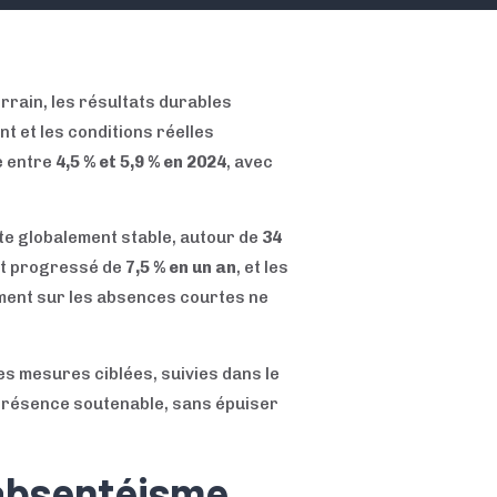
rrain, les résultats durables
nt et les conditions réelles
e entre
4,5 % et 5,9 % en 2024
, avec
ste globalement stable, autour de
34
ont progressé de
7,5 % en un an
, et les
ement sur les absences courtes ne
es mesures ciblées, suivies dans le
e présence soutenable, sans épuiser
’absentéisme