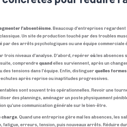
egmenter l’absentéisme
. Beaucoup d’entreprises regardent u
classique. Un site de production touché par des troubles mus
ué par des arrêts psychologiques ou une équipe commerciale 
 trois niveaux d’analyse. D’abord, repérer
où
les absences s
Ensuite, comprendre
quand
elles surviennent, après un change
 des tensions dans l’équipe. Enfin, distinguer
quelles formes
rechutes après reprise ou inaptitudes progressives.
 rentables sont souvent très opérationnelles. Revoir une tourn
biliser des plannings, aménager un poste physiquement pénible
ion qu’une communication générale sur le bien-être.
e charge
. Quand une entreprise gère mal les absences, les sa
le, fatigue, erreurs, tension, puis nouveaux arrêts. Réduire 