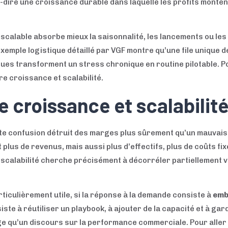
à-dire une croissance durable dans laquelle les profits monte
 scalable absorbe mieux la saisonnalité, les lancements ou les 
exemple logistique détaillé par VGF montre qu’une file unique d
ues transforment un stress chronique en routine pilotable. Pour
re croissance et scalabilité.
e croissance et scalabilit
ette confusion détruit des marges plus sûrement qu’un mauvais
lus de revenus, mais aussi plus d’effectifs, plus de coûts fix
la scalabilité cherche précisément à décorréler partiellement
iculièrement utile, si la réponse à la demande consiste à
emb
iste à réutiliser un playbook, à ajouter de la capacité et à gard
e qu’un discours sur la performance commerciale. Pour aller p