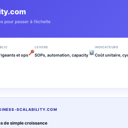
ity.com
 pour passer à l’échelle
BLIC
LEVERS
INDICATEURS
rigeants et ops
SOPs, automation, capacity
Coût unitaire, cy
USINESS-SCALABILITY.COM
s de simple croissance