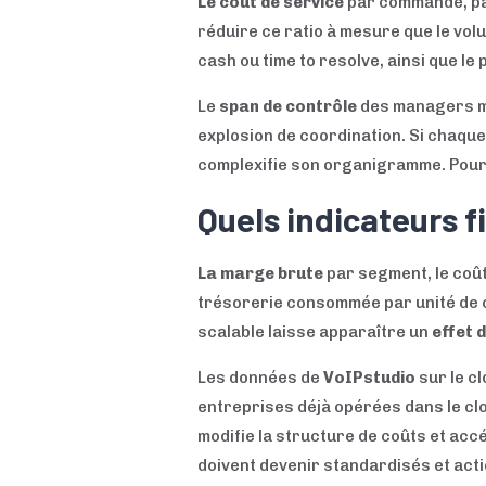
Le coût de service
par commande, par 
réduire ce ratio à mesure que le v
cash ou time to resolve, ainsi que l
Le
span de contrôle
des managers mé
explosion de coordination. Si chaque
complexifie son organigramme. Pour a
Quels indicateurs f
La marge brute
par segment, le coût 
trésorerie consommée par unité de c
scalable laisse apparaître un
effet d
Les données de
VoIPstudio
sur le c
entreprises déjà opérées dans le cl
modifie la structure de coûts et accé
doivent devenir standardisés et act