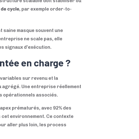
structure scalable doit stabiliser ou
de cycle
, par exemple order-to-
t saine masque souvent une
ntreprise ne scale pas, elle
es signaux d’exécution.
ontée en charge ?
 variables sur revenu et la
u agrégé. Une entreprise réellement
ts opérationnels associés.
s capex prématurés, avec 92% des
s cet environnement. Ce contexte
r aller plus loin, les process