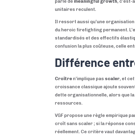
parle de
meaningful growth
, c’est-
unitaires reculent.
Il ressort aussi qu’une organisation
du heroic firefighting permanent. L’
standardisés et des effectifs élastiq
confusion la plus coûteuse, celle ent
Différence entr
Croître
n’implique pas
scaler
, et c
croissance classique ajoute souvent p
dette organisationnelle, alors que 
ressources.
VGF propose une règle empirique part
croît sans scaler ; si la réponse cons
réellement. Ce critère vaut davantag