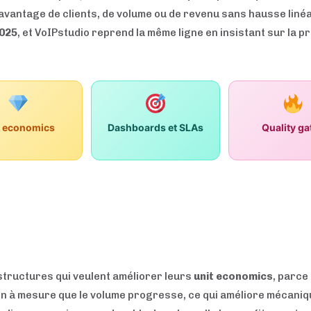
davantage de clients, de volume ou de revenu sans hausse liné
2025
, et VoIPstudio reprend la même ligne en insistant sur la p
t economics
Dashboards et SLAs
Quality ga
structures qui veulent améliorer leurs
unit economics
, parce
ion à mesure que le volume progresse, ce qui améliore mécani