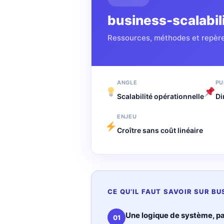
business-scalabil
Ressources, méthodes et repères
ANGLE
PU
Scalabilité opérationnelle
Di
ENJEU
Croître sans coût linéaire
CE QU’IL FAUT SAVOIR SUR B
Une logique de système, pa
01