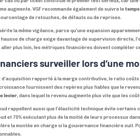
cas ou par ticket constitue le premier test sérieux, car une 
olume augmente. VGF recommande également de suivre le
temps 
e pourcentage de retouches, de défauts ou de reprises.
rite la même vigilance, parce qu’une expansion apparemmen
 hausse de charge exige davantage de supervision directe, l’e
ller plus loin, les métriques financières doivent compléter c
inanciers surveiller lors d’une m
d’acquisition rapporté à la marge contributive, le ratio coûts
roissance fournissent des repères plus fiables que le reven
e levier
, dans lequel le revenu augmente plus vite que les coû
loud rappellent aussi que l’élasticité technique évite certain
oud et 70% exécutant plus de la moitié de leurs processus dan
lère la montée en charge si la gouvernance financière suit. Pou
ionnables.