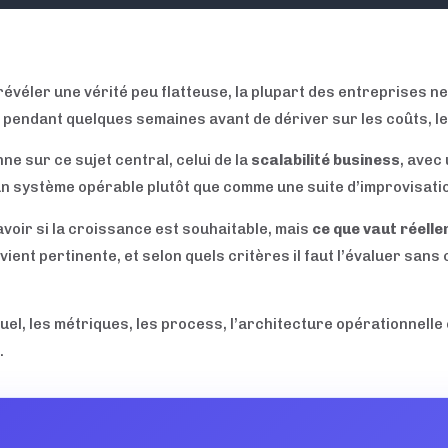
révéler une vérité peu flatteuse, la plupart des entreprises ne
endant quelques semaines avant de dériver sur les coûts, les 
ne sur ce sujet central, celui de la
scalabilité business
, avec
n système opérable plutôt que comme une suite d’improvisati
avoir si la croissance est souhaitable, mais
ce que vaut réell
devient pertinente, et selon quels critères il faut l’évaluer sa
l, les métriques, les process, l’architecture opérationnelle 
.