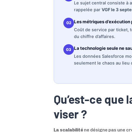
Le sujet central consiste à
rappelée par
VGF le 3 sept
Les métriques d’exécution 
02
Coût de service par ticket,
du chiffre d’affaires.
La technologie seule ne sa
03
Les données Salesforce mont
seulement le chaos au lieu d
Qu’est-ce que l
viser ?
La scalabilité
ne désigne pas une cro