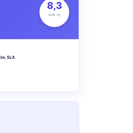
8,3
SUR 10
cle, SLA