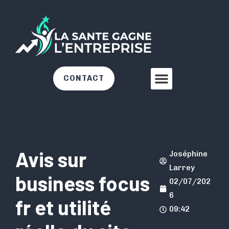
CONTACT
Avis sur
Joséphine
Larrey
business focus
02/07/202
6
fr et utilité
09:42