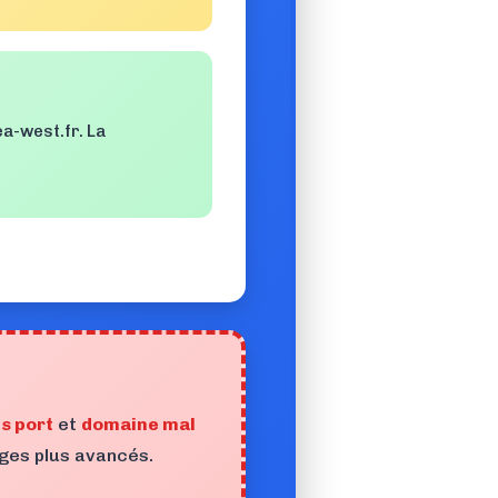
a-west.fr
. La
s port
et
domaine mal
ages plus avancés.