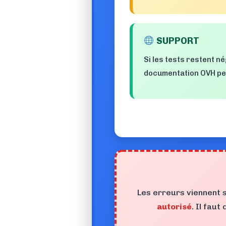
SUPPORT
Si les tests restent n
documentation OVH peu
Les erreurs viennent 
autorisé
. Il fau