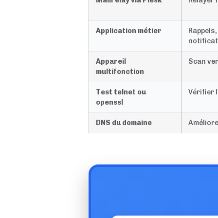
Mailrelay via Plesk
Relayer 
Application métier
Rappels,
notifica
Appareil
Scan ver
multifonction
Test telnet ou
Vérifier
openssl
DNS du domaine
Améliorer