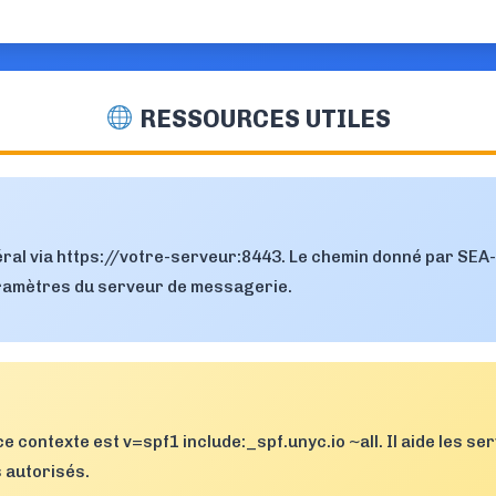
RESSOURCES UTILES
néral via https://votre-serveur:8443. Le chemin donné par SE
ramètres du serveur de messagerie.
ce contexte est v=spf1 include:_spf.unyc.io ~all. Il aide les s
 autorisés.