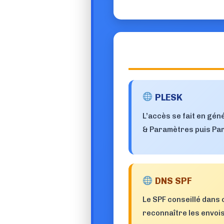
PLESK
L’accès se fait en gé
& Paramètres puis Pa
DNS SPF
Le SPF conseillé dans 
reconnaître les envois