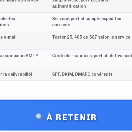
les mails du serveur
smtp.unyc.io, port 25, sans
authentification
 alertes,
Serveur, port et compte expéditeur
tions
corrects
s e-mail
Tester 25, 465 ou 587 selon le service
 la connexion SMTP
Contrôler bannière, port et chiffremen
 la délivrabilité
SPF, DKIM, DMARC cohérents
À RETENIR