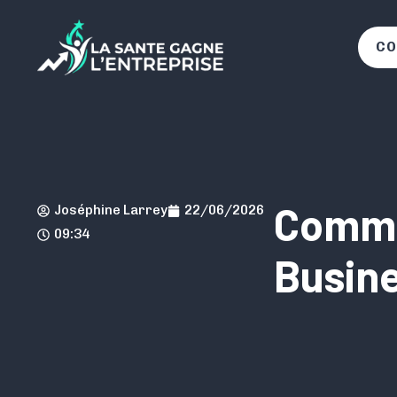
CO
Commen
Joséphine Larrey
22/06/2026
09:34
Busin