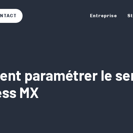
NTACT
Entreprise
St
t paramétrer le ser
ess MX