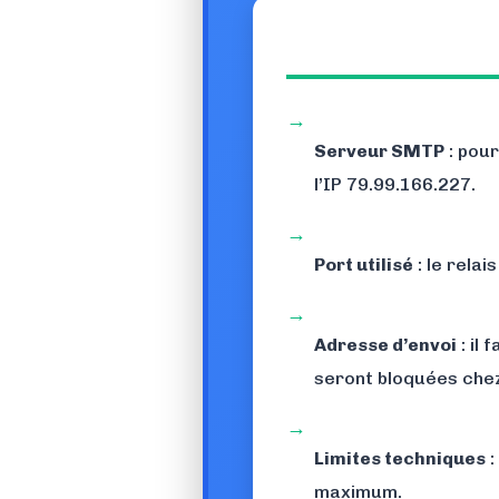
→
Serveur SMTP
: pour
l’IP 79.99.166.227.
→
Port utilisé
: le rela
→
Adresse d’envoi
: il
seront bloquées che
→
Limites techniques
:
maximum.